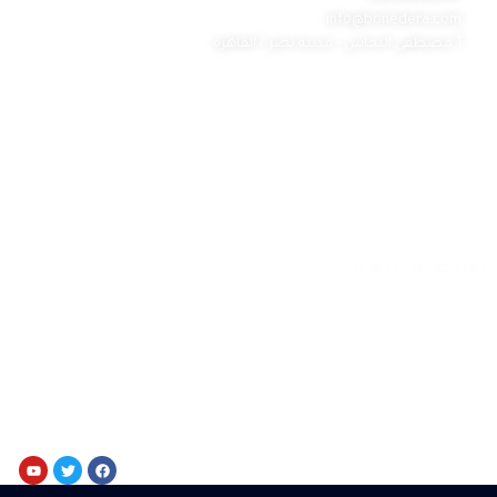
info@bonedera.com
1 مصطفى النحاس - مدينة نصر / القاهرة
روابط هامه
الرئيسية
من نحن
خدماتنا
رحلات يومية وإسبوعية
للحجز والإستعلام
تواصل معنا
روابط سريعه
سياسة الخصوصية
الشكاوى والمقترحات
ساعات العمل
11 ص - 9 م يومياً
24 ساعة أونلاين
إحجز الآن