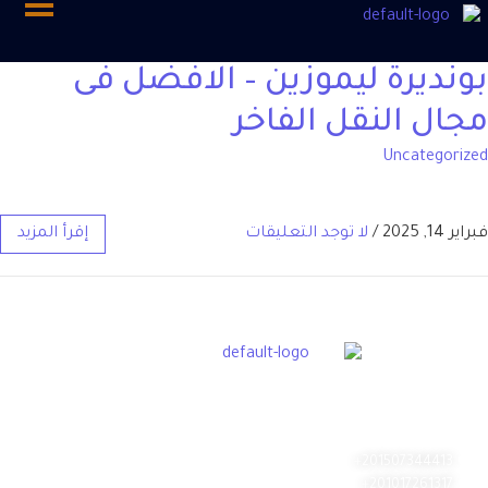
بونديرة ليموزين – الافضل فى
مجال النقل الفاخر
Uncategorized
فبراير 14, 2025
/
لا توجد التعليقات
إقرأ المزيد
بونديرة ليموزين لخدمات المشاوير الخاصة والسفريات الطويلة والتنقل داخل
المدينة وخدمات المطار ورجال الأعمال وتنظيم الرحلات بأعلى مستوى من
الاحترافية
201507344413+
201017261317+