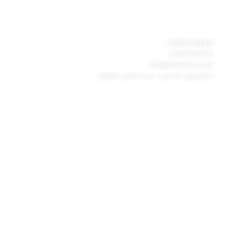
بونديرة ليموزين لخدمات المشاوير الخاصة والسفريات الطويلة والتنقل داخل
المدينة وخدمات المطار ورجال الأعمال وتنظيم الرحلات بأعلى مستوى من
الاحترافية
201507344413+
201017261317+
info@bonedera.com
1 مصطفى النحاس - مدينة نصر / القاهرة
روابط هامه
الرئيسية
من نحن
خدماتنا
رحلات يومية وإسبوعية
للحجز والإستعلام
تواصل معنا
روابط سريعه
سياسة الخصوصية
الشكاوى والمقترحات
ساعات العمل